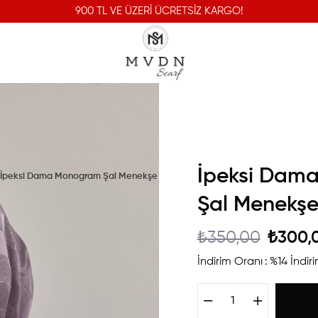
900 TL VE ÜZERİ ÜCRETSİZ KARGO!
İpeksi Dam
İpeksi Dama Monogram Şal Menekşe
Şal Menekş
₺350,00
₺300,
İndirim Oranı
:
%
14
İndir