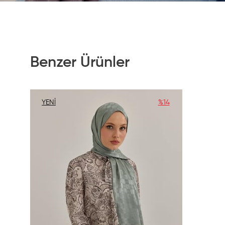
Benzer Ürünler
YENI
%14
ÜRÜN