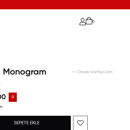
0
a Monogram
< < Önceki Sayfaya Dön
e
00
0
im