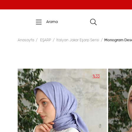
Anasayfa
EŞARP
İtalyan Jakar Eşarp Serisi
Monogram Desen
YENI
%33
YENI
ÜRÜN
ÜRÜN