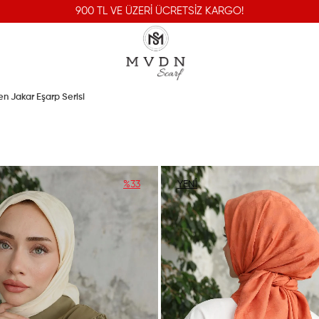
900 TL VE ÜZERİ ÜCRETSİZ KARGO!
 Jakar Eşarp Serisi
%33
YENI
ÜRÜN