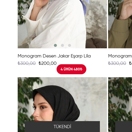
Monogram Desen Jakar Eşarp Lila
Monogram 
₺300,00
₺200,00
₺300,00
₺
4 ÜRÜN 480₺
TÜKENDI