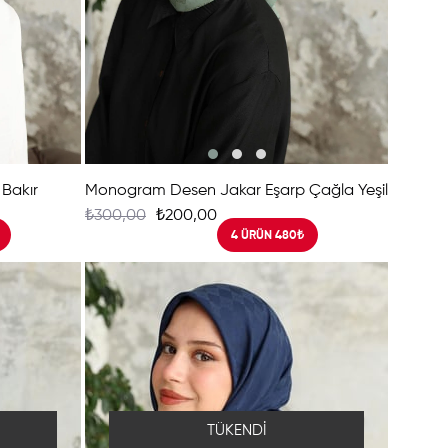
Bakır
Monogram Desen Jakar Eşarp Çağla Yeşil
₺300,00
₺200,00
4 ÜRÜN 480₺
TÜKENDI