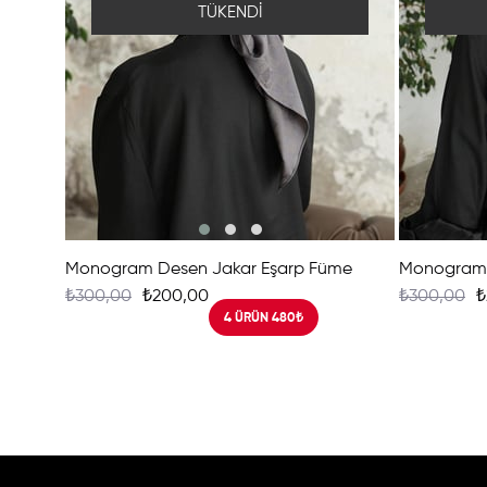
TÜKENDI
Monogram Desen Jakar Eşarp Füme
Monogram 
₺300,00
₺200,00
₺300,00
₺
4 ÜRÜN 480₺