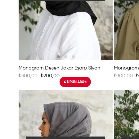
Monogram Desen Jakar Eşarp Siyah
Monogram 
₺300,00
₺200,00
₺300,00
₺
4 ÜRÜN 480₺