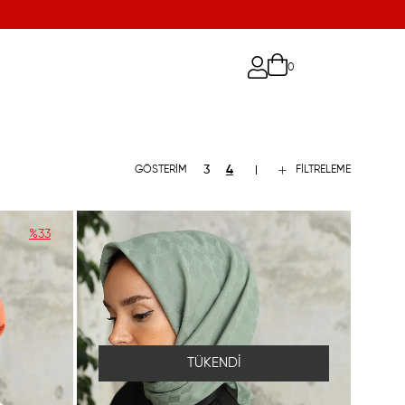
0
FILTRELEME
%33
TÜKENDI