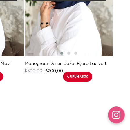
 Mavi
Monogram Desen Jakar Eşarp Lacivert
₺300,00
₺200,00
4 ÜRÜN 480₺