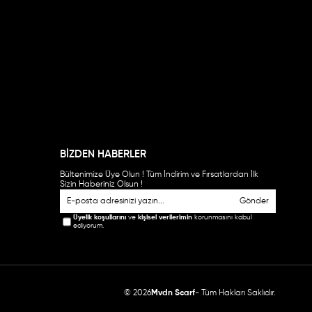
BİZDEN HABERLER
Bültenimize Üye Olun ! Tüm İndirim ve Fırsatlardan İlk
Sizin Haberiniz Olsun !
Gönder
Üyelik koşullarını
ve
kişisel verilerimin
korunmasını kabul
ediyorum.
© 2026
Mvdn Scarf
- Tüm Hakları Saklıdır.