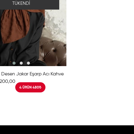
TÜKENDI
Desen Jakar Eşarp Acı Kahve
200,00
4 ÜRÜN 480₺