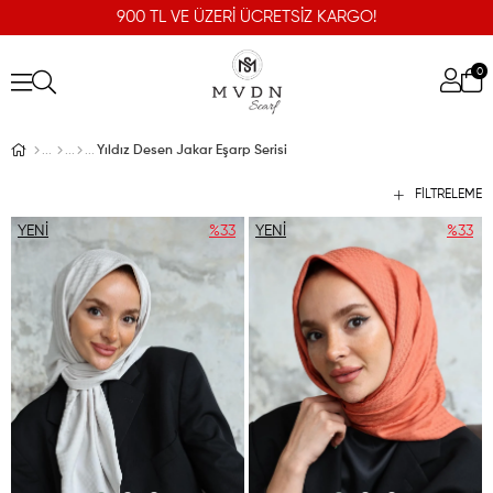
900 TL VE ÜZERİ ÜCRETSİZ KARGO!
0
Yıldız Desen Jakar Eşarp Serisi
FILTRELEME
YENI
%33
YENI
%33
ÜRÜN
ÜRÜN