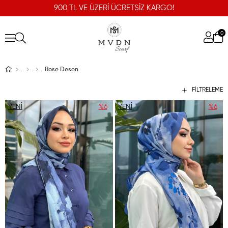
900 TL VE ÜZERİ ÜCRETSİZ KARGO!
0
Rose Desen
FILTRELEME
YENI
%6
YENI
%6
ÜRÜN
ÜRÜN