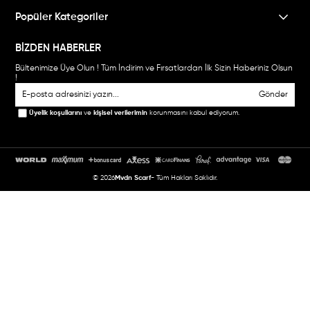
Popüler Kategoriler
BİZDEN HABERLER
Bültenimize Üye Olun ! Tüm İndirim ve Fırsatlardan İlk Sizin Haberiniz Olsun
!
Gönder
Üyelik koşullarını
ve
kişisel verilerimin
korunmasını kabul ediyorum.
© 2026
Mvdn Scarf
- Tüm Hakları Saklıdır.