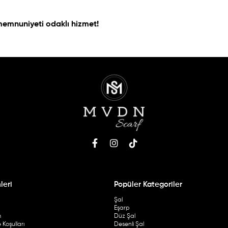
 memnuniyeti odaklı hizmet!
leri
Popüler Kategoriler
Şal
Eşarp
m
Düz Şal
Koşulları
Desenli Şal