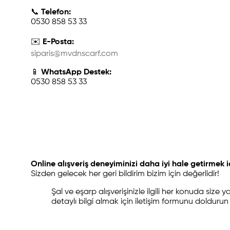
📞
Telefon:
0530 858 53 33
✉️
E-Posta:
siparis@mvdnscarf.com
📱
WhatsApp Destek:
0530 858 53 33
Online alışveriş deneyiminizi daha iyi hale getirmek 
Sizden gelecek her geri bildirim bizim için değerlidir!
Şal ve eşarp alışverişinizle ilgili her konuda size 
detaylı bilgi almak için iletişim formunu doldur