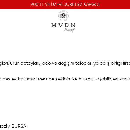
900 TL VE ÜZERİ ÜCRETSİZ KARGO!
eri, ürün detayları, iade ve değişim talepleri ya da iş birliği fırsa
tek hattımız üzerinden ekibimize hızlıca ulaşabilir, en kısa sü
gazi / BURSA