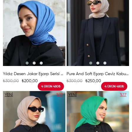
Yıldız Desen Jakar Eşarp Serisi Saks
Pure And Soft Eşarp Ceviz Kabuğu
₺300,00
₺200,00
₺300,00
₺250,00
4 ÜRÜN 480₺
4 ÜRÜN 480₺
YENI
%17
YENI
%17
ÜRÜN
ÜRÜN