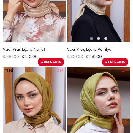
Vual Kraş Eşarp Nohut
Vual Kraş Eşarp Vanilya
₺300,00
₺250,00
₺300,00
₺250,00
4 ÜRÜN 480₺
4 ÜRÜN 480₺
YENI
%17
YENI
%17
ÜRÜN
ÜRÜN