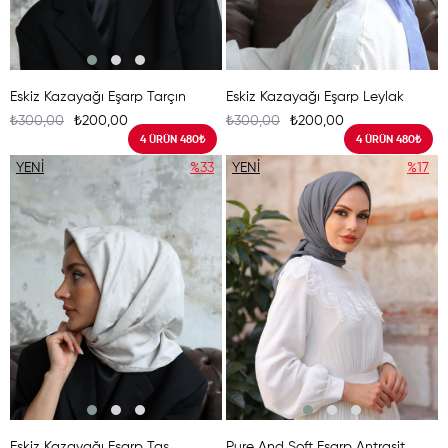
Eskiz Kazayağı Eşarp Tarçın
Eskiz Kazayağı Eşarp Leylak
₺300,00
₺200,00
₺300,00
₺200,00
4 ÜRÜN 480₺
4 ÜRÜN 480₺
YENI
%33
YENI
%17
ÜRÜN
ÜRÜN
Eskiz Kazayağı Eşarp Taş
Pure And Soft Eşarp Antrasit