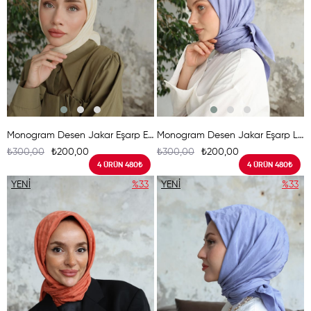
Monogram Desen Jakar Eşarp Ekru
Monogram Desen Jakar Eşarp Lila
₺300,00
₺200,00
₺300,00
₺200,00
4 ÜRÜN 480₺
4 ÜRÜN 480₺
YENI
%33
YENI
%33
ÜRÜN
ÜRÜN