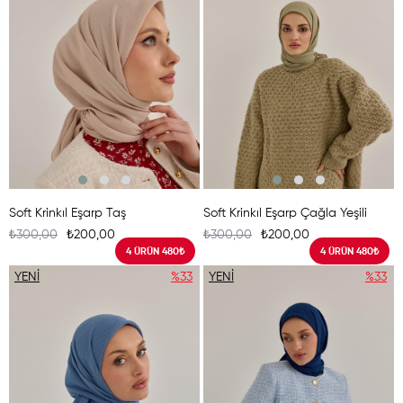
Soft Krinkıl Eşarp Taş
Soft Krinkıl Eşarp Çağla Yeşili
₺300,00
₺200,00
₺300,00
₺200,00
4 ÜRÜN 480₺
4 ÜRÜN 480₺
YENI
%33
YENI
%33
ÜRÜN
ÜRÜN