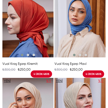
ÜRÜN
ÜRÜN
Vual Kraş Eşarp Kiremit
Vual Kraş Eşarp Mavi
₺300,00
₺250,00
₺300,00
₺250,00
4 ÜRÜN 480₺
4 ÜRÜN 480₺
YENI
%17
YENI
%17
ÜRÜN
ÜRÜN