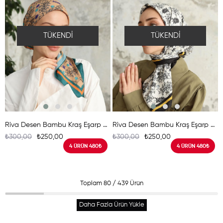
TÜKENDI
TÜKENDI
Riva Desen Bambu Kraş Eşarp Turkuaz
Riva Desen Bambu Kraş Eşarp Siyah
₺300,00
₺250,00
₺300,00
₺250,00
4 ÜRÜN 480₺
4 ÜRÜN 480₺
Toplam
80
/
439
Ürün
Daha Fazla Ürün Yükle