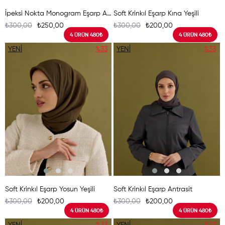
İpeksi Nokta Monogram Eşarp Açık Kil
Soft Krinkıl Eşarp Kına Yeşili
₺300,00
₺250,00
₺300,00
₺200,00
4 ÜRÜN 480₺
4 ÜRÜN 480₺
YENI
%33
YENI
%33
ÜRÜN
ÜRÜN
Soft Krinkıl Eşarp Yosun Yeşili
Soft Krinkıl Eşarp Antrasit
₺300,00
₺200,00
₺300,00
₺200,00
4 ÜRÜN 480₺
4 ÜRÜN 480₺