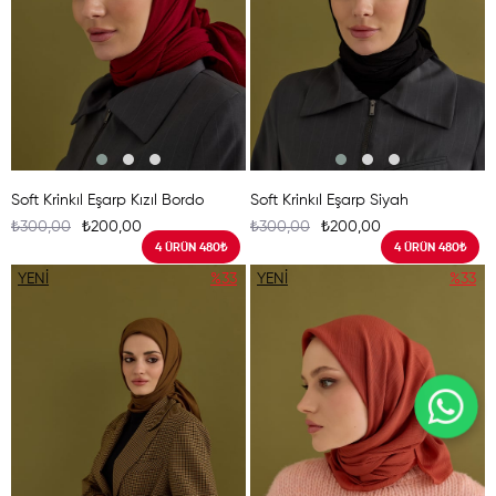
Soft Krinkıl Eşarp Kızıl Bordo
Soft Krinkıl Eşarp Siyah
₺300,00
₺200,00
₺300,00
₺200,00
4 ÜRÜN 480₺
4 ÜRÜN 480₺
YENI
%33
YENI
%33
ÜRÜN
ÜRÜN