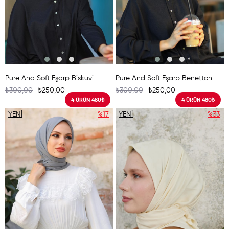
Pure And Soft Eşarp Bisküvi
Pure And Soft Eşarp Benetton
₺300,00
₺250,00
₺300,00
₺250,00
4 ÜRÜN 480₺
4 ÜRÜN 480₺
YENI
%17
YENI
%33
ÜRÜN
ÜRÜN