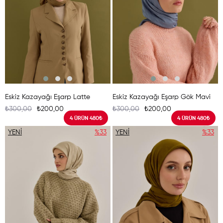
Eskiz Kazayağı Eşarp Latte
Eskiz Kazayağı Eşarp Gök Mavi
₺300,00
₺200,00
₺300,00
₺200,00
4 ÜRÜN 480₺
4 ÜRÜN 480₺
YENI
%33
YENI
%33
ÜRÜN
ÜRÜN