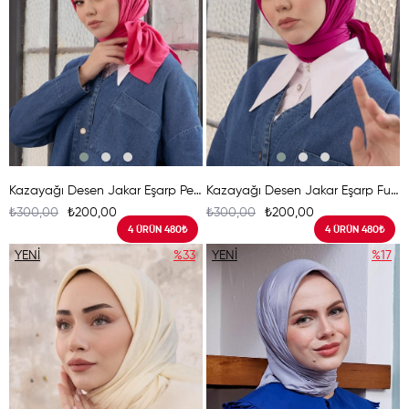
Kazayağı Desen Jakar Eşarp Pembe
Kazayağı Desen Jakar Eşarp Fuşya
₺300,00
₺200,00
₺300,00
₺200,00
4 ÜRÜN 480₺
4 ÜRÜN 480₺
YENI
%33
YENI
%17
ÜRÜN
ÜRÜN