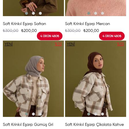
Soft Krinkıl Eşarp Safran
Soft Krinkıl Eşarp Mercan
₺300,00
₺200,00
₺300,00
₺200,00
4 ÜRÜN 480₺
4 ÜRÜN 480₺
YENI
%33
YENI
%33
ÜRÜN
ÜRÜN
Soft Krinkıl Eşarp Gümüş Gri
Soft Krinkıl Eşarp Çikolata Kahve