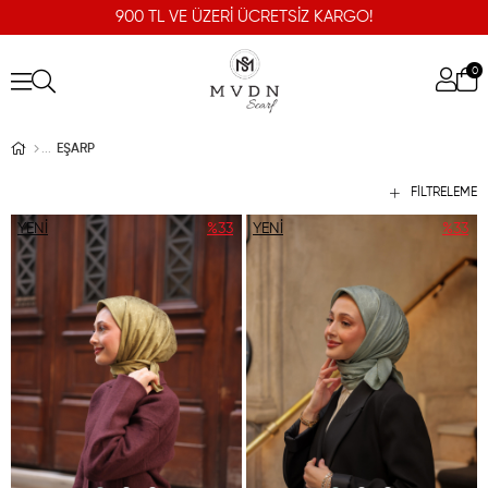
900 TL VE ÜZERİ ÜCRETSİZ KARGO!
0
EŞARP
FILTRELEME
YENI
%33
YENI
%33
ÜRÜN
ÜRÜN