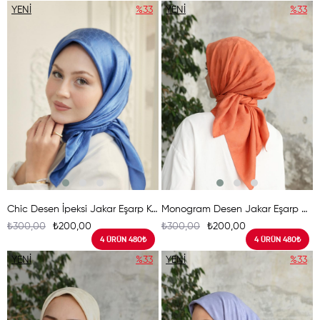
YENI
%33
YENI
%33
ÜRÜN
ÜRÜN
Chic Desen İpeksi Jakar Eşarp Kot Mavisi
Monogram Desen Jakar Eşarp Bakır
₺300,00
₺200,00
₺300,00
₺200,00
4 ÜRÜN 480₺
4 ÜRÜN 480₺
YENI
%33
YENI
%33
ÜRÜN
ÜRÜN