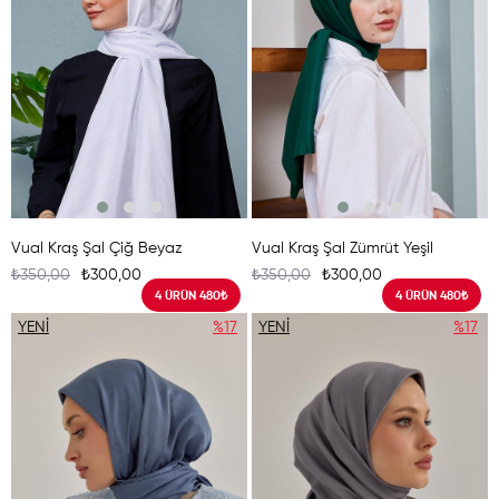
Vual Kraş Şal Çiğ Beyaz
Vual Kraş Şal Zümrüt Yeşil
₺350,00
₺300,00
₺350,00
₺300,00
4 ÜRÜN 480₺
4 ÜRÜN 480₺
YENI
%17
YENI
%17
ÜRÜN
ÜRÜN