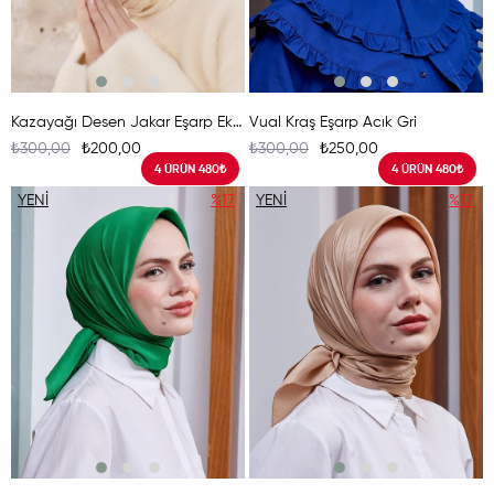
Kazayağı Desen Jakar Eşarp Ekru
Vual Kraş Eşarp Acık Gri
₺300,00
₺200,00
₺300,00
₺250,00
4 ÜRÜN 480₺
4 ÜRÜN 480₺
YENI
%17
YENI
%17
ÜRÜN
ÜRÜN