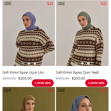
YENI
%33
YENI
%33
ÜRÜN
ÜRÜN
Soft Krinkıl Eşarp Uçuk Lila
Soft Krinkıl Eşarp Çam Yeşili
₺300,00
₺200,00
₺300,00
₺200,00
4 ÜRÜN 480₺
4 ÜRÜN 480₺
YENI
%33
YENI
%33
ÜRÜN
ÜRÜN