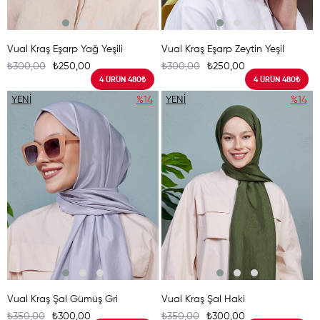
Vual Kraş Eşarp Yağ Yeşili
Vual Kraş Eşarp Zeytin Yeşil
₺300,00
₺250,00
₺300,00
₺250,00
4 ÜRÜN 480₺
4 ÜRÜN 480₺
YENI
%14
YENI
%14
ÜRÜN
ÜRÜN
Vual Kraş Şal Gümüş Gri
Vual Kraş Şal Haki
₺350,00
₺300,00
₺350,00
₺300,00