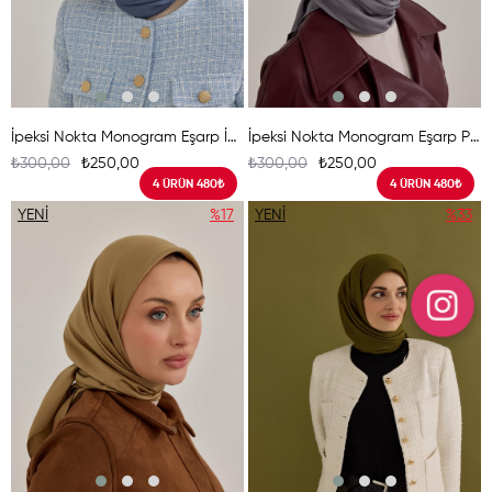
İpeksi Nokta Monogram Eşarp İndigo
İpeksi Nokta Monogram Eşarp Puslu Gri
₺300,00
₺250,00
₺300,00
₺250,00
4 ÜRÜN 480₺
4 ÜRÜN 480₺
YENI
%17
YENI
%33
ÜRÜN
ÜRÜN