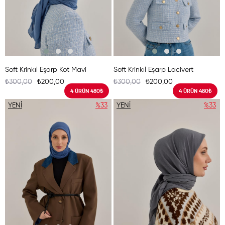
Soft Krinkıl Eşarp Kot Mavi
Soft Krinkıl Eşarp Lacivert
₺300,00
₺200,00
₺300,00
₺200,00
4 ÜRÜN 480₺
4 ÜRÜN 480₺
YENI
%33
YENI
%33
ÜRÜN
ÜRÜN