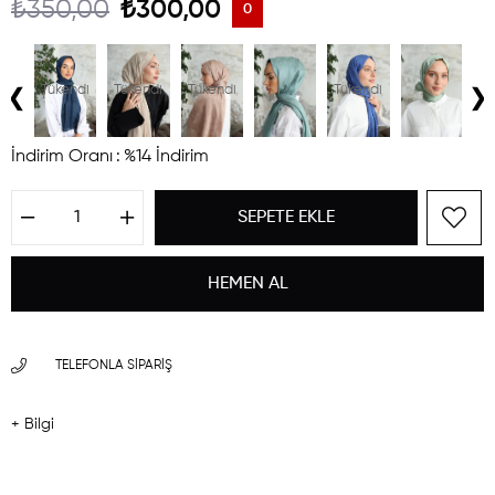
₺350,00
₺300,00
0
‹
›
ndi
Tükendi
Tükendi
Tükendi
Tükendi
Tü
İndirim Oranı
:
%
14
İndirim
TELEFONLA SIPARIŞ
+ Bilgi