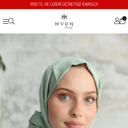
900 TL VE ÜZERİ ÜCRETSİZ KARGO!
0
Canna Desen Jakar Şal Mint Yeşil