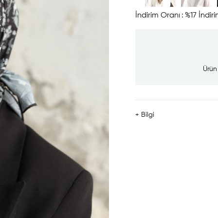
İndirim Oranı
:
%
17
İndir
Ürün
+ Bilgi