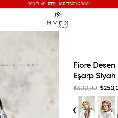
900 TL VE ÜZERİ ÜCRETSİZ KARGO!
Fiore Desen
mbu Kraş Eşarp Serisi
Eşarp Siyah
₺300,00
₺250,
‹
Tükendi
Tükendi
Tükendi
Tükendi
Tükendi
Tükendi