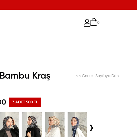
0
 Bambu Kraş
< < Önceki Sayfaya Dön
00
3 ADET 500 TL
›
Tükendi
Tükendi
Tükendi
Tükendi
Tükendi
Tükendi