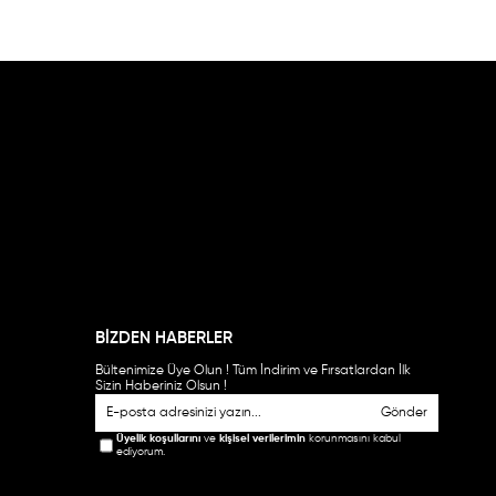
BİZDEN HABERLER
Bültenimize Üye Olun ! Tüm İndirim ve Fırsatlardan İlk
Sizin Haberiniz Olsun !
Gönder
Üyelik koşullarını
ve
kişisel verilerimin
korunmasını kabul
ediyorum.